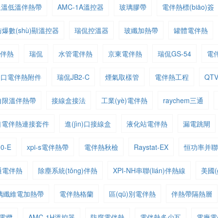
限溫低溫伴熱帶
AMC-1A溫控器
玻璃膠帶
電伴熱標(biāo)簽
防爆數(shù)顯溫控器
瑞侃控溫器
玻纖加熱帶
罐體電伴熱
電伴熱
瑞侃
水管電伴熱
京東電伴熱
瑞侃GS-54
電伴
ìn)口電伴熱附件
瑞侃JB2-C
煙氣取樣管
電伴熱工程
QT
自限溫伴熱帶
接線盒接法
工業(yè)電伴熱
raychem三通
n)口電伴熱連接套件
進(jìn)口接線盒
液化站電伴熱
漏電跳閘
0-E
xpi-s電伴熱帶
電伴熱秋檢
Raystat-EX
恒功率并聯(
通電伴熱
除塵系統(tǒng)伴熱
XPI-NH串聯(lián)伴熱線
美國(g
璃纖維電加熱帶
電伴熱格蘭
區(qū)別電伴熱
伴熱帶隔熱層
電纜
AMC-1H溫控器
防腐電伴熱
電伴熱多少瓦
電廠電