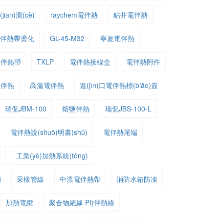
ān)測(cè)
raychem電伴熱
鉆井電伴熱
伴熱帶燙化
GL-45-M32
寧夏電伴熱
n)伴熱帶
TXLP
電伴熱接線盒
電伴熱附件
溫伴熱
高溫電伴熱
進(jìn)口電伴熱標(biāo)簽
瑞侃JBM-100
熔鹽伴熱
瑞侃JBS-100-L
電伴熱說(shuō)明書(shū)
電伴熱尾端
凍
工業(yè)加熱系統(tǒng)
銷
采樣管線
中溫電伴熱帶
消防水箱防凍
加熱電纜
聚合物絕緣 PI)伴熱線