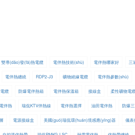
雙導(dǎo)發(fā)熱電纜
電伴熱技術(shù)
電伴熱哪家好
三
電伴熱纏繞
RDP2-J3
礦物絕緣電纜
電伴熱參數(shù)
伴熱電纜
防爆電伴熱箱
電伴熱保溫箱
接線盒
柔性礦物電
電伴熱
瑞侃KTV伴熱線
電伴熱選擇
油田電伴熱
防爆三
層
電源接線盒
美國(guó)瑞侃環(huán)境感應(yīng)器
儀表
自控溫伴熱帶
瑞侃PMKG-LSC
融雪電伴熱
伴熱帶纏繞