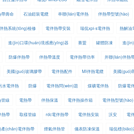
熱帶壽命
石油鎧裝電纜
串聯(lián)電伴熱
伴熱帶型號(hào)
伴熱系統(tǒng)檢修
電伴熱帶安裝
瑞侃xpi-s電伴熱
熱解油
進(jìn)口環(huán)境感應(yīng)器
賽盟
罐體防凍
進(jì
防爆伴熱帶
伴熱帶溫度
電伴熱帶功率
并聯(lián)伴熱
美國(guó)玻璃膠帶
電伴熱配件
MI伴熱電纜
美國(guó)B
污水電伴熱
防爆
電伴熱問(wèn)題
煤礦電伴熱
防爆電
熱管線
電熱帶
伴熱保溫
電伴熱操作箱
電伴熱型號(hào)
伴熱帶
取樣管線
rdc電伴熱帶
電伴熱安裝
沃安
電
ó)產(chǎn)電伴熱帶
煙氣伴熱管
儀表防凍保溫
瑞侃標(biāo