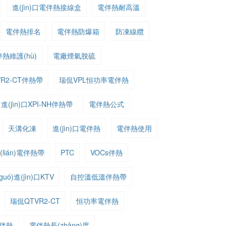
進(jìn)口電伴熱接線盒
電伴熱耐高溫
電伴熱排名
電伴熱防爆箱
防凍線纜
熱維護(hù)
電廠煙氣脫硫
VR2-CT伴熱帶
瑞侃VPL恒功率電伴熱
進(jìn)口XPI-NH伴熱帶
電伴熱公式
天溝化凍
進(jìn)口電伴熱
電伴熱使用
lián)電伴熱帶
PTC
VOCs伴熱
uó)進(jìn)口KTV
自控溫低溫伴熱帶
瑞侃QTVR2-CT
恒功率電伴熱
伴熱
電伴熱長(zhǎng)度