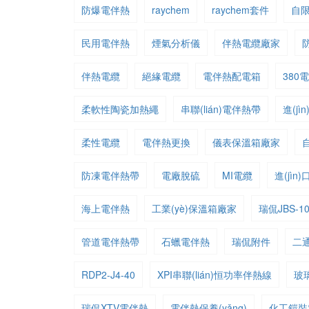
防爆電伴熱
raychem
raychem套件
自
民用電伴熱
煙氣分析儀
伴熱電纜廠家
伴熱電纜
絕緣電纜
電伴熱配電箱
380
柔軟性陶瓷加熱繩
串聯(lián)電伴熱帶
進(j
柔性電纜
電伴熱更換
儀表保溫箱廠家
防凍電伴熱帶
電廠脫硫
MI電纜
進(jì
海上電伴熱
工業(yè)保溫箱廠家
瑞侃JBS-10
管道電伴熱帶
石蠟電伴熱
瑞侃附件
二
RDP2-J4-40
XPI串聯(lián)恒功率伴熱線
玻
瑞侃XTV電伴熱
電伴熱保養(yǎng)
化工鎧裝