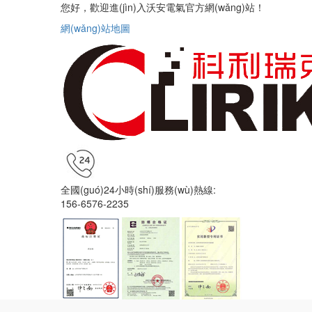
您好，歡迎進(jìn)入沃安電氣官方網(wǎng)站！
網(wǎng)站地圖
全國(guó)24小時(shí)服務(wù)熱線:
156-6576-2235