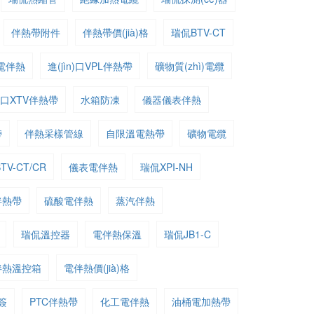
伴熱帶附件
伴熱帶價(jià)格
瑞侃BTV-CT
電伴熱
進(jìn)口VPL伴熱帶
礦物質(zhì)電纜
n)口XTV伴熱帶
水箱防凍
儀器儀表伴熱
帶
伴熱采樣管線
自限溫電熱帶
礦物電纜
TV-CT/CR
儀表電伴熱
瑞侃XPI-NH
伴熱帶
硫酸電伴熱
蒸汽伴熱
瑞侃溫控器
電伴熱保溫
瑞侃JB1-C
伴熱溫控箱
電伴熱價(jià)格
)簽
PTC伴熱帶
化工電伴熱
油桶電加熱帶