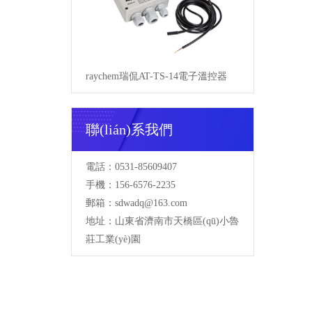
raychem瑞侃AT-TS-14電子溫控器
聯(lián)系我們
電話：0531-85609407
手機：156-6576-2235
郵箱：sdwadq@163.com
地址：山東省濟南市天橋區(qū)小魯
莊工業(yè)園