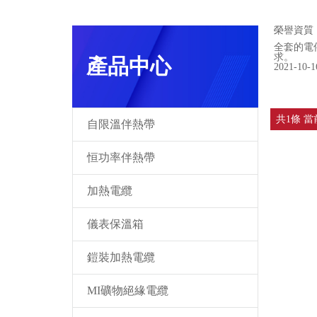
榮譽資質
全套的電
求。
產品中心
2021-10-1
共1條 當
自限溫伴熱帶
恒功率伴熱帶
加熱電纜
儀表保溫箱
鎧裝加熱電纜
MI礦物絕緣電纜