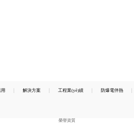
應用
解決方案
工程業(yè)績
防爆電伴熱
應用
解決方案
工程業(yè)績
防爆電伴熱
榮譽資質