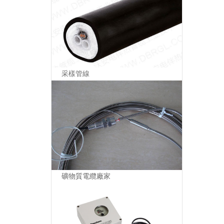
采樣管線
礦物質電纜廠家