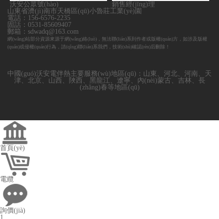
沃安公眾號(hào)
銷售經(jīng)理
山東省濟(jì)南市天橋區(qū)小魯莊工業(yè)園
電話：
156-6576-2235
固話：
0531-85609407
郵箱：
sdwadq@163.com
網(wǎng)站部分資源來源于網(wǎng)絡(luò)，無法聯(lián)系到作者或版權(quán)方，如涉及版權
(quán)或侵權(quán)行為，請(qǐng)聯(lián)系我們，技術(shù)確認(rèn)后刪除！
中國(guó)沃安電伴熱主要服務(wù)地區(qū)：山東、河北、河南、天
津、北京、山西、陜西、黑龍江、遼寧、內(nèi)蒙古、吉林、長
(zhǎng)春等地區(qū)
首頁(yè)
電纜
詢價(jià)
1