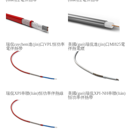
瑞侃raychem進(jìn)口VPL恒功率
美國(guó)瑞侃進(jìn)口MI825電
電伴熱帶
伴熱電纜
瑞侃XPI串聯(lián)恒功率伴熱線
美國(guó)瑞侃XPI-NH串聯(lián)
恒功率伴熱帶