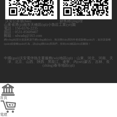
沃安公眾號(hào)
銷售經(jīng)理
山東省濟(jì)南市天橋區(qū)小魯莊工業(yè)園
電話：
156-6576-2235
固話：
0531-85609407
郵箱：
sdwadq@163.com
網(wǎng)站部分資源來源于網(wǎng)絡(luò)，無法聯(lián)系到作者或版權(quán)方，如涉及版權
(quán)或侵權(quán)行為，請(qǐng)聯(lián)系我們，技術(shù)確認(rèn)后刪除！
中國(guó)沃安電伴熱主要服務(wù)地區(qū)：山東、河北、河南、天
津、北京、山西、陜西、黑龍江、遼寧、內(nèi)蒙古、吉林、長
(zhǎng)春等地區(qū)
首頁
電纜