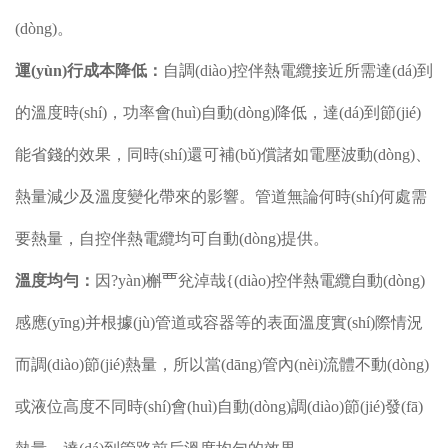
(dòng)。
運(yùn)行成本降低：
自調(diào)控伴熱電纜接近所需達(dá)到
的溫度時(shí)，功率會(huì)自動(dòng)降低，達(dá)到節(jié)
能省錢的效果，同時(shí)還可補(bǔ)償諸如電壓波動(dòng)、
熱量減少及溫度變化帶來的影響。管道無論何時(shí)何處需
要熱量，自控伴熱電纜均可自動(dòng)提供。
溫度均勻：
因?yàn)槲覀兊淖哉{(diào)控伴熱電纜自動(dòng)
感應(yīng)并根據(jù)管道或容器等的表面溫度實(shí)際情況
而調(diào)節(jié)熱量，所以當(dāng)管內(nèi)流體不動(dòng)
或液位高度不同時(shí)會(huì)自動(dòng)調(diào)節(jié)發(fā)