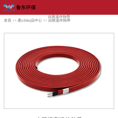
自限溫伴熱帶
首頁
>>
產(chǎn)品中心
>>
自限溫伴熱帶