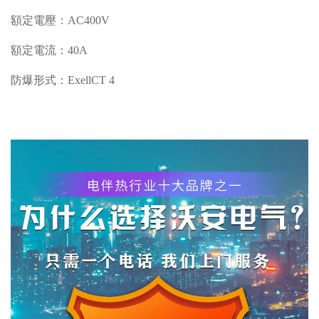
額定電壓：AC400V
額定電流：40A
防爆形式：ExellCT 4