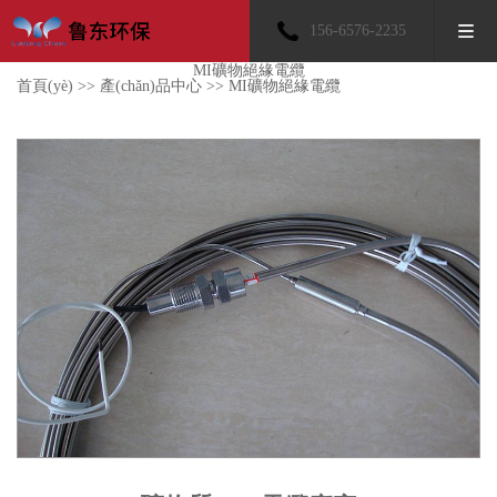
156-6576-2235
MI礦物絕緣電纜
首頁(yè)
>>
產(chǎn)品中心
>>
MI礦物絕緣電纜