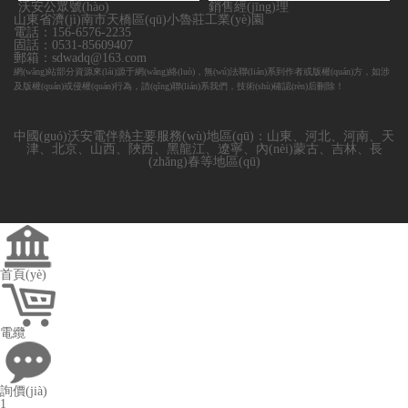
沃安公眾號(hào)
銷售經(jīng)理
山東省濟(jì)南市天橋區(qū)小魯莊工業(yè)園
電話：
156-6576-2235
固話：
0531-85609407
郵箱：
sdwadq@163.com
網(wǎng)站部分資源來(lái)源于網(wǎng)絡(luò)，無(wú)法聯(lián)系到作者或版權(quán)方，如涉
及版權(quán)或侵權(quán)行為，請(qǐng)聯(lián)系我們，技術(shù)確認(rèn)后刪除！
中國(guó)沃安電伴熱主要服務(wù)地區(qū)：山東、河北、河南、天
津、北京、山西、陜西、黑龍江、遼寧、內(nèi)蒙古、吉林、長
(zhǎng)春等地區(qū)
首頁(yè)
電纜
詢價(jià)
1