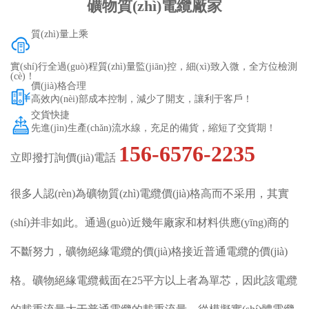
礦物質(zhì)電纜廠家
質(zhì)量上乘
實(shí)行全過(guò)程質(zhì)量監(jiān)控，細(xì)致入微，全方位檢測
(cè)！
價(jià)格合理
高效內(nèi)部成本控制，減少了開支，讓利于客戶！
交貨快捷
先進(jìn)生產(chǎn)流水線，充足的備貨，縮短了交貨期！
156-6576-2235
立即撥打詢價(jià)電話
很多人認(rèn)為礦物質(zhì)電纜價(jià)格高而不采用，其實
(shí)并非如此。通過(guò)近幾年廠家和材料供應(yīng)商的
不斷努力，礦物絕緣電纜的價(jià)格接近普通電纜的價(jià)
格。礦物絕緣電纜截面在25平方以上者為單芯，因此該電纜