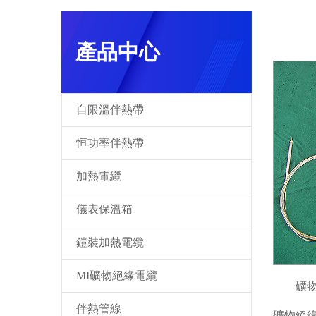
產品中心
自限溫伴熱帶
恒功率伴熱帶
加熱電纜
儀表保溫箱
鎧裝加熱電纜
MI礦物絕緣電纜
礦物絕緣
伴熱管線
礦物絕緣電