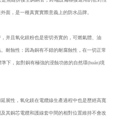
，是一種真實實際意義上的防水品牌。
，并且氧化鎂粉也是密切夯實的，可燃氣體、油
。耐蝕性：因為銅有不錯的耐腐蝕性，在一切正常
下，如對銅有極強的浸蝕功效的自然環(huán)境
。
展性，氧化鎂在電纜線生產過程中也是歷經高寬
，銅芯電纜中間及其銅芯電纜和護線套中間的相對位置維持不會改