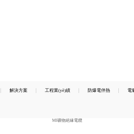
解決方案
工程業(yè)績
防爆電伴熱
電
解決方案
工程業(yè)績
防爆電伴熱
電
MI礦物絕緣電纜