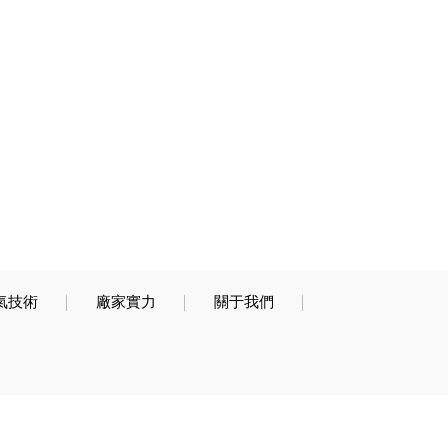
氣技術
廠家實力
關于我們
氣技術
廠家實力
關于我們