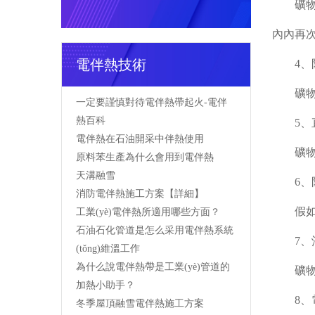
礦物絕緣
內內再次
電伴熱技術
4
礦物絕緣
一定要謹慎對待電伴熱帶起火-電伴
熱百科
5
電伴熱在石油開采中伴熱使用
礦物絕
原料苯生產為什么會用到電伴熱
天溝融雪
6
消防電伴熱施工方案【詳細】
假如將
工業(yè)電伴熱所適用哪些方面？
石油石化管道是怎么采用電伴熱系統
7
(tǒng)維溫工作
為什么說電伴熱帶是工業(yè)管道的
礦物絕緣
加熱小助手？
8、
冬季屋頂融雪電伴熱施工方案