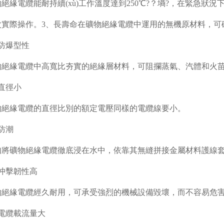
電纜能耐持續(xù)工作溫度達到250℃?？墒?，在
實際操作。3、長壽命在礦物絕緣電纜中運用的無機原材料
、防爆型性
電纜中高寬比夯實的絕緣層材料，可阻攔蒸氣、汽體和火苗在與
、直徑小
緣電纜的直徑比別的額定電壓同樣的電纜線要小。
、防潮
礦物絕緣電纜徹底浸在水中，依靠其無縫拼接金屬材料護線套
、沖擊韌性高
電纜經久耐用，可承受強烈的機械設備毀壞，而不容易危害其
電纜載流量大