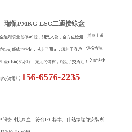
瑞侃PMKG-LSC二通接線盒
質量上乘
全過程質量監(jiān)控，細致入微，全方位檢測！
價格合理
內(nèi)部成本控制，減少了開支，讓利于客戶！
交貨快捷
產(chǎn)流水線，充足的備貨，縮短了交貨期！
156-6576-2235
打詢價電話
中間密封接線盒，符合IEC標準。伴熱線端部安裝所
險區(qū)域。