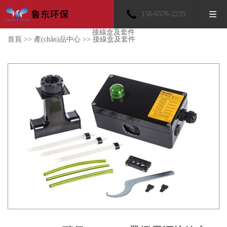
156-6576-2235
接線盒及套件
首頁
>>
產(chǎn)品中心
>>
接線盒及套件