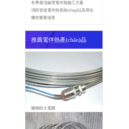
冬季屋頂融雪電伴熱施工方案
消防管道電伴熱系統(tǒng)以及用在
哪些重要場景
推薦電伴熱產(chǎn)品
礦物防火電纜