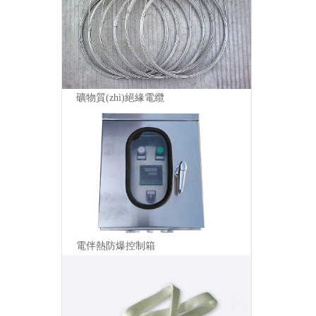
礦物質(zhì)絕緣電纜
電伴熱防爆控制箱