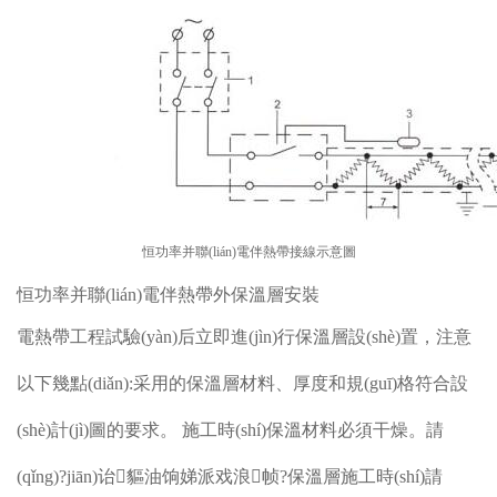
恒功率并聯(lián)電伴熱帶接線示意圖
恒功率并聯(lián)電伴熱帶外保溫層安裝
電熱帶工程試驗(yàn)后立即進(jìn)行保溫層設(shè)置，注意
以下幾點(diǎn):采用的保溫層材料、厚度和規(guī)格符合設
(shè)計(jì)圖的要求。 施工時(shí)保溫材料必須干燥。請
(qǐng)?jiān)诒貙油饷娣派戏浪帧?保溫層施工時(shí)請