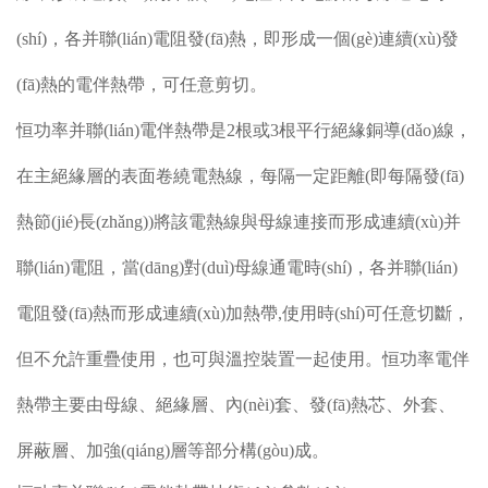
(shí)，各并聯(lián)電阻發(fā)熱，即形成一個(gè)連續(xù)發
(fā)熱的電伴熱帶，可任意剪切。
恒功率并聯(lián)電伴熱帶是2根或3根平行絕緣銅導(dǎo)線，
在主絕緣層的表面卷繞電熱線，每隔一定距離(即每隔發(fā)
熱節(jié)長(zhǎng))將該電熱線與母線連接而形成連續(xù)并
聯(lián)電阻，當(dāng)對(duì)母線通電時(shí)，各并聯(lián)
電阻發(fā)熱而形成連續(xù)加熱帶,使用時(shí)可任意切斷，
但不允許重疊使用，也可與溫控裝置一起使用。恒功率電伴
熱帶主要由母線、絕緣層、內(nèi)套、發(fā)熱芯、外套、
屏蔽層、加強(qiáng)層等部分構(gòu)成。