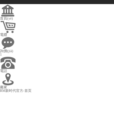
首頁(yè)
電纜
詢價(jià)
1
電話
廠家
RM新时代官方-首页