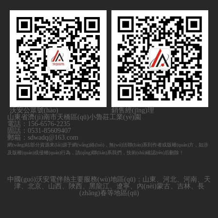
沃安公眾號(hào)
銷售經(jīng)理
山東省濟(jì)南市天橋區(qū)小魯莊工業(yè)園
電話：
156-6576-2235
固話：
0531-85609407
郵箱：
sdwadq@163.com
網(wǎng)站部分資源來(lái)源于網(wǎng)絡(luò)，無(wú)法聯(lián)系到作者或版權(quán)方，如涉
及版權(quán)或侵權(quán)行為，請(qǐng)聯(lián)系我們，技術(shù)確認(rèn)后刪除！
中國(guó)沃安電伴熱主要服務(wù)地區(qū)：山東、河北、河南、天
津、北京、山西、陜西、黑龍江、遼寧、內(nèi)蒙古、吉林、長
(zhǎng)春等地區(qū)