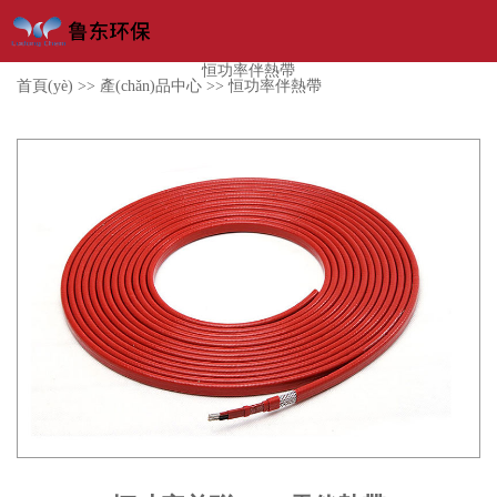
恒功率伴熱帶
首頁(yè)
>>
產(chǎn)品中心
>>
恒功率伴熱帶