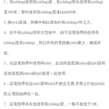
2，長(zhǎng)使用長(zhǎng)度，長(zhǎng)單向使用長(zhǎng)
度300米，雙向使用長(zhǎng)度達(dá)600米。
3 .無(wú)衰減，與條件相比壽命約長(zhǎng)3年之久。
4、在中長(zhǎng)管和大型箱中，由于該電熱帶的使用長
(zhǎng)度長(zhǎng)，所以所有的電路數(shù)量少，總成本
低。
5，在該電熱帶中使用時(shí)，必須與溫度調(diào)節(jié)器和
其他溫度調(diào)節(jié)裝置一起使用。
6，該電熱帶在設(shè)置時(shí)不能交叉疊,并禁止打結(jié)以
防止電阻絲擠在一起。
7、該電熱帶存在低使用長(zhǎng)度，一般不能低于3米。