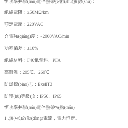
恒功率并聯(lián)電伴熱帶技術(shù)參數(shù)：
絕緣電阻：≥50MΩ/km
額定電壓：220VAC
介電強(qiáng)度：~2000VAC/min
功率偏差：±10%
絕緣材料：F46氟塑料、PFA
高耐溫：205℃、260℃
防爆標(biāo)志：ExellT3
防護(hù)等級(jí)：IP56、IP65
恒功率并聯(lián)電伴熱帶特點(diǎn)
1 .無(wú)啟動(dòng)電流，電力恒定。