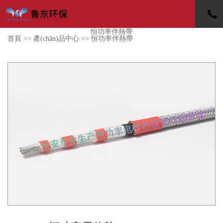
恒功率伴熱帶
首頁
>>
產(chǎn)品中心
>>
恒功率伴熱帶