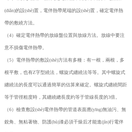
(diǎn)的設(shè)置，電伴熱帶尾端的設(shè)置，確定電伴熱
帶的敷繞方法。
（4）確定電伴熱帶的放線盤位置與放線方法。放線中要注
意不損傷電伴熱帶。
（5）電伴熱帶的敷設(shè)方法有多種：有一根，兩根，多
根平敷，也有Z字型繞法，螺旋式纏繞法等等。其中螺旋式
纏繞法的長度可以通過簡單的估算來確定。螺旋式纏繞間距
等于管徑粗度時，其纏繞總長度約等于管線長度的3倍。
（6）檢查敷設(shè)電伴熱帶的管道表面應(yīng)無油污、無
銳角、無粘著物、防護(hù)漆必須干燥后才能進(jìn)行電伴