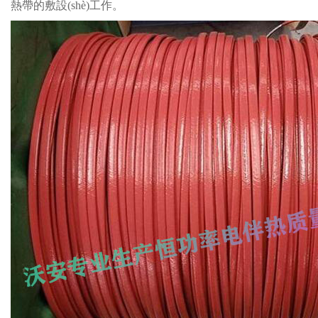
熱帶的敷設(shè)工作。