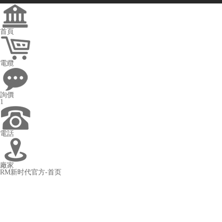
首頁
電纜
詢價
1
電話
廠家
RM新时代官方-首页