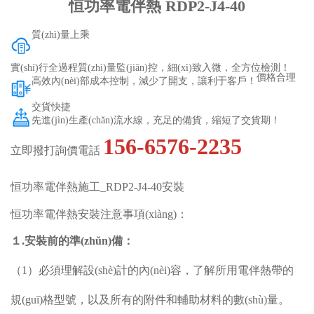
恒功率電伴熱 RDP2-J4-40
質(zhì)量上乘
實(shí)行全過程質(zhì)量監(jiān)控，細(xì)致入微，全方位檢測！
價格合理
高效內(nèi)部成本控制，減少了開支，讓利于客戶！
交貨快捷
先進(jìn)生產(chǎn)流水線，充足的備貨，縮短了交貨期！
156-6576-2235
立即撥打詢價電話
恒功率電伴熱施工_RDP2-J4-40安裝
恒功率電伴熱安裝注意事項(xiàng)：
１.安裝前的準(zhǔn)備：
（1）必須理解設(shè)計的內(nèi)容，了解所用電伴熱帶的
規(guī)格型號，以及所有的附件和輔助材料的數(shù)量。