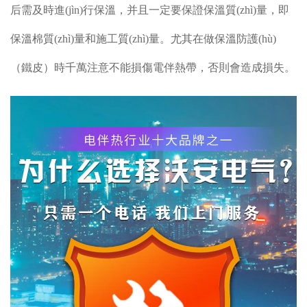
后需及時進(jìn)行保溫，并且一定要保證保溫質(zhì)量，即
保溫棉質(zhì)量和施工質(zhì)量。尤其在做保溫防護(hù)
（鐵皮）時千萬注意不能損傷電伴熱帶，否則會造成損失。