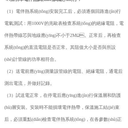
（1）電伴熱系統(tǒng)安裝完工后，必須逐個回路進(jìn)行
電氣測試：用1000V的兆歐表檢查系統(tǒng)的絕緣電阻，電
伴熱帶線芯與地線應(yīng)不小于2MΩ。正常后，再檢查
系統(tǒng)的直流電阻是否正常。其阻值大小是否與所設
(shè)計管線的功率相符合。
（2）送電前應(yīng)測量該管線的電阻、絕緣電阻，通電后
測出電流，并做好記錄。
（3）試送電正常，在停電后應(yīng)進(jìn)行保溫層和防護
(hù)層安裝。安裝時不能損壞電伴熱帶，保溫施工結(jié)束
后，必須重點(diǎn)檢查電伴熱系統(tǒng)，在各參數(shù)正