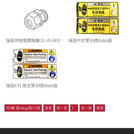
瑞侃伴熱電纜格蘭GL-45-M32
瑞侃中文警示標(biāo)簽
瑞侃ETL英文警示標(biāo)簽
共6條 當(dāng)前1/1頁
首頁
前一頁
1
后一頁
尾頁