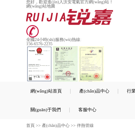
您好，歡迎進(jìn)入沃安電氣官方網(wǎng)站！
網(wǎng)站地圖
全國24小時(shí)服務(wù)熱線:
156-6576-2235
網(wǎng)站首頁
產(chǎn)品中心
行業(
網(wǎng)站首頁
關(guān)于我們
客服中心
產(chǎn)品中心
行業(
首頁
>>
產(chǎn)品中心
>>
伴熱管線
關(guān)于我們
客服中心