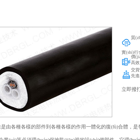
質(z
實(shí)
價(j
高效
交貨
先進(
立即撥打詢
由各種各樣的部件到各種各樣的作用一體化的復(fù)合體，是發(fā)電
)企業(yè)等必須環(huán)保地監(jiān)視的設(shè)備部件。它環(hu