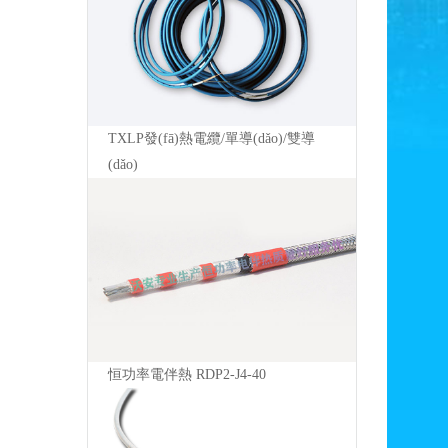
TXLP發(fā)熱電纜/單導(dǎo)/雙導
(dǎo)
恒功率電伴熱 RDP2-J4-40