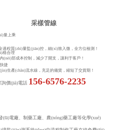
采樣管線
hì)量上乘
行全過程質(zhì)量監(jiān)控，細(xì)致入微，全方位檢測！
ià)格合理
內(nèi)部成本控制，減少了開支，讓利于客戶！
快捷
jìn)生產(chǎn)流水線，充足的備貨，縮短了交貨期！
156-6576-2235
價(jià)電話
廠、制藥工廠、農(nóng)藥工廠等化學(xué)
án)境監(jiān)測系統(tǒng)中流程制作工藝在線免費(fèi)