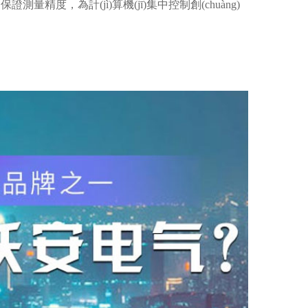
，保證測量精度，為計(jì)算機(jī)集中控制創(chuàng)