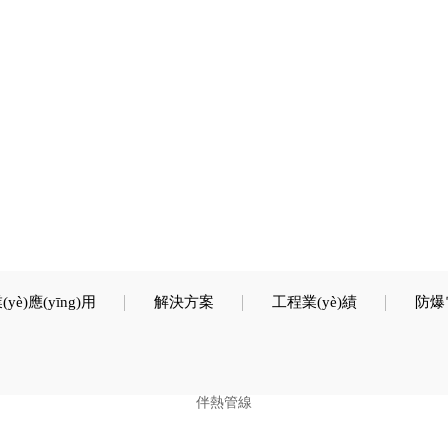
yè)應(yīng)用
解決方案
工程業(yè)績
防爆
yè)應(yīng)用
解決方案
工程業(yè)績
防爆
伴熱管線