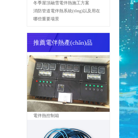
冬季屋頂融雪電伴熱施工方案
消防管道電伴熱系統(tǒng)以及用在
哪些重要場景
推薦電伴熱產(chǎn)品
電伴熱控制箱