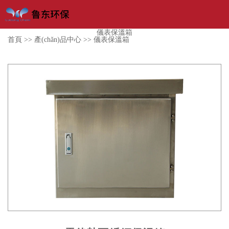
儀表保溫箱
首頁
>>
產(chǎn)品中心
>>
儀表保溫箱