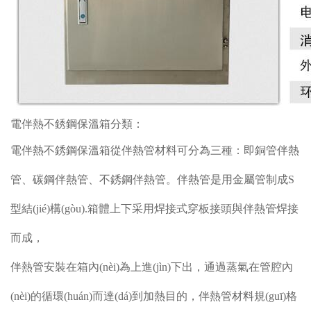
電伴熱不銹鋼保溫箱分類：
電伴熱不銹鋼保溫箱從伴熱管材料可分為三種：即銅管伴熱
管、碳鋼伴熱管、不銹鋼伴熱管。伴熱管是用金屬管制成S
型結(jié)構(gòu).箱體上下采用焊接式穿板接頭與伴熱管焊接
而成，
伴熱管安裝在箱內(nèi)為上進(jìn)下出，通過蒸氣在管腔內
(nèi)的循環(huán)而達(dá)到加熱目的，伴熱管材料規(guī)格