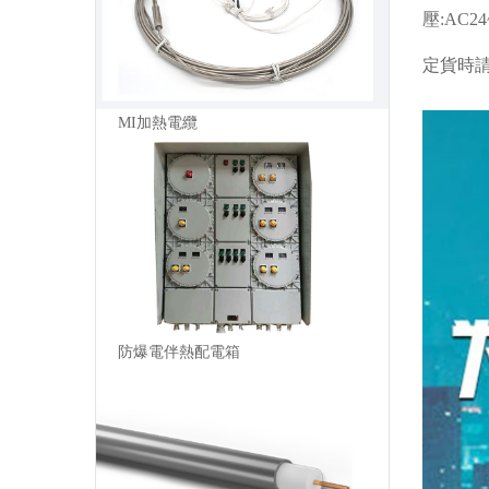
壓:AC2
定貨時請注
MI加熱電纜
防爆電伴熱配電箱