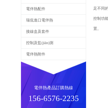
足不同的
電伴熱配件
控制功能
瑞侃進口電伴熱
置。
接線盒及套件
控制及監(jiān)測
電伴熱附件
電伴熱產品訂購熱線
156-6576-2235