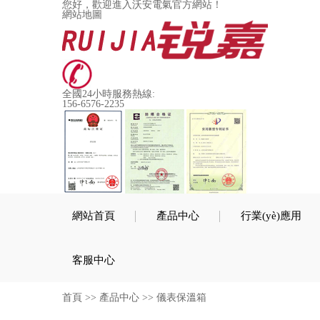
您好，歡迎進入沃安電氣官方網站！
網站地圖
全國24小時服務熱線:
156-6576-2235
網站首頁
產品中心
行業(yè)應用
網站首頁
客服中心
產品中心
行業(yè)應用
首頁
>>
產品中心
>>
儀表保溫箱
客服中心