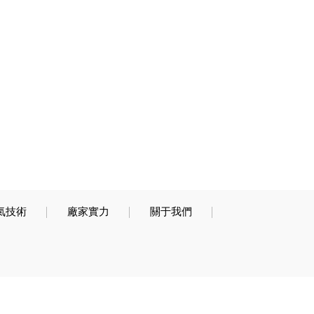
氣技術
廠家實力
關于我們
氣技術
廠家實力
關于我們