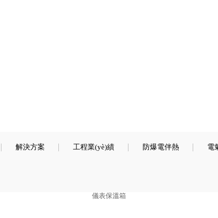
解決方案
工程業(yè)績
防爆電伴熱
電
解決方案
工程業(yè)績
防爆電伴熱
電
儀表保溫箱