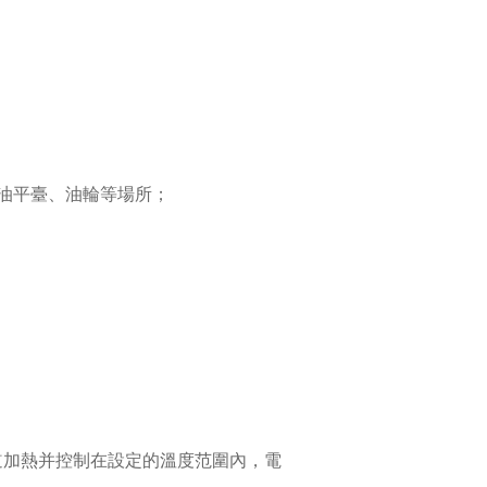
石油平臺、油輪等場所；
并控制在設定的溫度范圍內，電