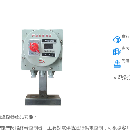
實行全
高效
先進
立即撥
顯溫控器產品功能：
能型防爆終端控制器：主要對電伴熱進行供電控制，可根據客戶的