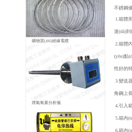
不銹鋼儀表
1.箱體用
達(dá)到I
礦物質(zhì)絕緣電纜
2.箱體內
(yōu)
性好的特點
3.變送器
角鋼上長(z
煙氣氧量分析儀
4.引入
5.箱內(
6.箱內(