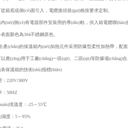
從箱底或側(cè)面引入，電纜接頭規(guī)格按要求定制。
內(nèi)側(cè)有電器部件安裝用的導(dǎo)軌，供入箱電纜聯(lián)接繼電
外表面顏色為304不銹鋼原色。
生產(chǎn)的保溫箱內(nèi)加熱元件采用防爆型柔性加熱帶，配套
(yīng)用于工廠(chǎng)一區(qū)、二區(qū)等防爆場(chǎng)合
保溫箱的技術(shù)指標(biāo)
220V/380V
：50HZ
uán)境溫度：-25～55℃
ì)濕度：5～95%