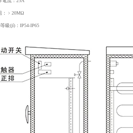
電流：25A
：﹥20MΩ
等級(jí)：IP54-IP65