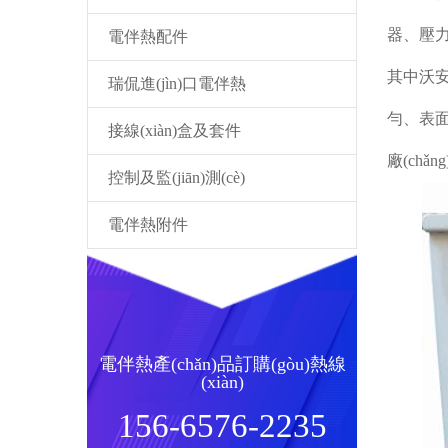
器、壓
電伴熱配件
其中沃安
瑞侃進(jìn)口電伴熱
勻
接線(xiàn)盒及套件
廠(chǎn
控制及監(jiān)測(cè)
電伴熱附件
電伴熱產(chǎn)品訂購(gòu)熱線
(xiàn)
156-6576-2235