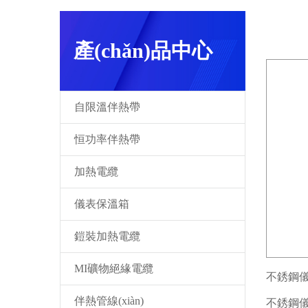
產(chǎn)品中心
自限溫伴熱帶
恒功率伴熱帶
加熱電纜
儀表保溫箱
鎧裝加熱電纜
MI礦物絕緣電纜
不銹鋼
伴熱管線(xiàn)
不銹鋼儀表