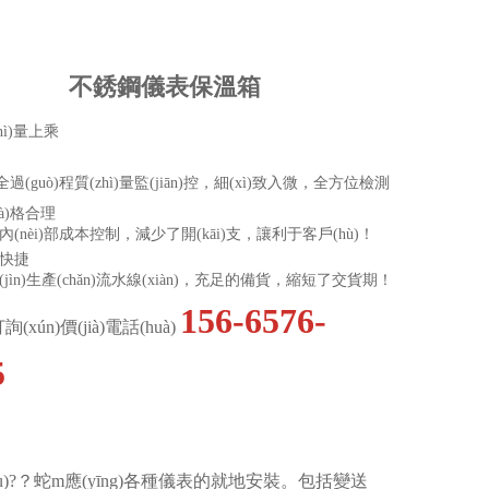
不銹鋼儀表保溫箱
hì)量上乘
行全過(guò)程質(zhì)量監(jiān)控，細(xì)致入微，全方位檢測
！
ià)格合理
(nèi)部成本控制，減少了開(kāi)支，讓利于客戶(hù)！
快捷
jìn)生產(chǎn)流水線(xiàn)，充足的備貨，縮短了交貨期！
156-6576-
xún)價(jià)電話(huà)
5
?？蛇m應(yīng)各種儀表的就地安裝。包括變送