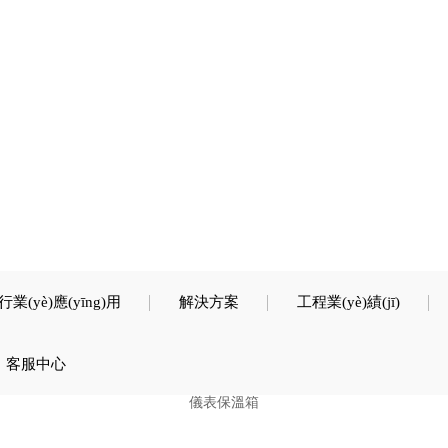
行業(yè)應(yīng)用
解決方案
工程業(yè)績(jī)
行業(yè)應(yīng)用
客服中心
解決方案
工程業(yè)績(jī)
儀表保溫箱
客服中心