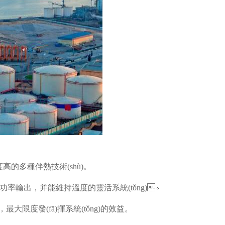
度高的多種伴熱技術(shù)。
變功率輸出，并能維持溫度的靈活系統(tǒng)。
，最大限度發(fā)揮系統(tǒng)的效益。