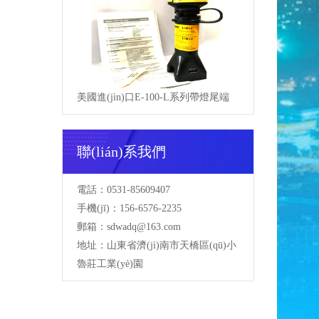
美國進(jìn)口E-100-L系列帶燈尾端
聯(lián)系我們
電話：0531-85609407
手機(jī)：156-6576-2235
郵箱：sdwadq@163.com
地址：山東省濟(jì)南市天橋區(qū)小
魯莊工業(yè)園