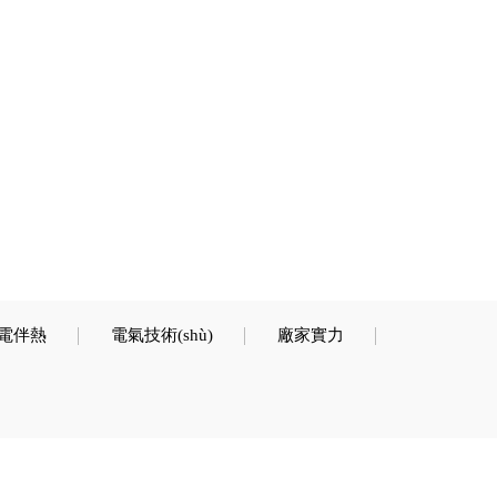
電伴熱
電氣技術(shù)
廠家實力
電伴熱
電氣技術(shù)
廠家實力