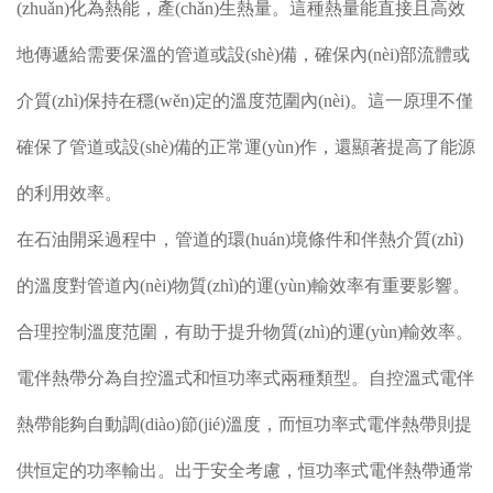
(zhuǎn)化為熱能，產(chǎn)生熱量。這種熱量能直接且高效
地傳遞給需要保溫的管道或設(shè)備，確保內(nèi)部流體或
介質(zhì)保持在穩(wěn)定的溫度范圍內(nèi)。這一原理不僅
確保了管道或設(shè)備的正常運(yùn)作，還顯著提高了能源
的利用效率。
在石油開采過程中，管道的環(huán)境條件和伴熱介質(zhì)
的溫度對管道內(nèi)物質(zhì)的運(yùn)輸效率有重要影響。
合理控制溫度范圍，有助于提升物質(zhì)的運(yùn)輸效率。
電伴熱帶分為自控溫式和恒功率式兩種類型。自控溫式電伴
熱帶能夠自動調(diào)節(jié)溫度，而恒功率式電伴熱帶則提
供恒定的功率輸出。出于安全考慮，恒功率式電伴熱帶通常