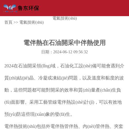
電氣技術(shù)
首頁
>>
電氣技術(shù)
電伴熱在石油開采中伴熱使用
日期：2024-06-12 09:56:32
2024在石油開采領(lǐng)域，石油化工設(shè)備可能會遇到介
質(zhì)結(jié)晶、冷凝或凍結(jié)問題，以及溫度和黏度的波
動，這些問題都可能對開采的效率和質(zhì)量產(chǎn)生負
(fù)面影響。采用工藝管線電伴熱設(shè)計(jì)，可以有效地
預(yù)防這些現(xiàn)象的發(fā)生。
電伴熱技術(shù)包括外
電伴熱
管伴熱、內(nèi)管伴熱、夾套