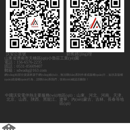
沃安公眾號
銷售經(jīng)理
山東省濟南市天橋區(qū)小魯莊工業(yè)園
電話：
156-6576-2235
固話：
0531-85609407
郵箱：
sdwadq@163.com
網(wǎng)站部分資源來源于網(wǎng)絡(luò)，無法聯(lián)系到作者或版權(quán)方，如涉及版權
(quán)或侵權(quán)行為，請聯(lián)系我們，技術(shù)確認后刪除！
中國沃安電伴熱主要服務(wù)地區(qū)：山東、河北、河南、天津、
北京、山西、陜西、黑龍江、遼寧、內(nèi)蒙古、吉林、長春等地
區(qū)