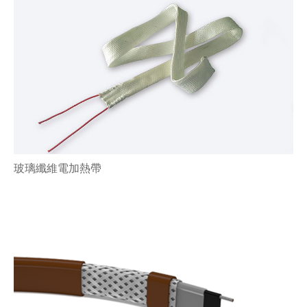
玻璃纖維電加熱帶