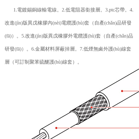
1.電鍍錫銅線輸電線。2.低電阻器銜接層。3.ptc芯帶。4.
改進(jìn)版異戊橡膠內(nèi)電纜護(hù)套（自產(chǎn)品研發
(fā)）。5.改進(jìn)版異戊橡膠外電纜護(hù)套（自產(chǎn)品
研發(fā)）。6.金屬材料屏蔽掉層。7.低煙無鹵外護(hù)線套
層（可訂制聚苯硫醚護(hù)線套）。