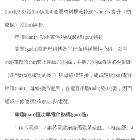
(hù)套3.外護(hù)線套4.金屬材料屏蔽掉網(wǎng)5.提升（防
腐蝕）護(hù)線套。
串聯(lián)恒功率電伴熱結(jié)構(gòu)特征
開關(guān)電源母線槽為平行面絕緣層銅心線，以內
(nèi)電纜護(hù)套上圍繞加熱絲，并將加熱絲每過必然間距
（即“發(fā)熱節(jié)長”）與母線槽連接，組成連續(xù)電容
串聯(lián)。母線槽插電后，各電容串聯(lián)發(fā)燙，因而
組成一條連續(xù)的加熱電纜。
串聯(lián)恒功率電伴熱構(gòu)造:
1.銅芯電纜。2.銅芯電纜絕緣層聚苯硫醚。3.框架層。4.