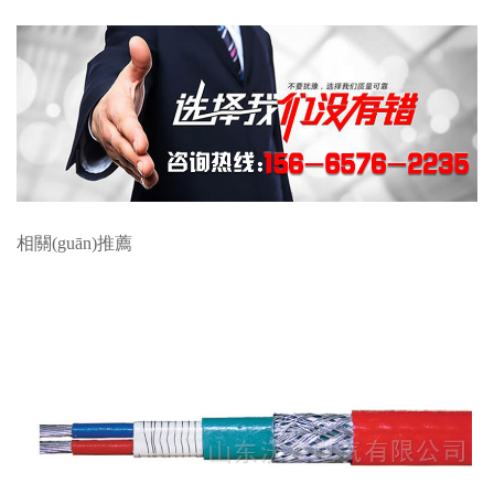
相關(guān)推薦