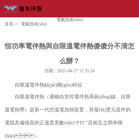
電氣技術(shù)
首頁
>>
電氣技術(shù)
恒功率電伴熱與自限溫電伴熱傻傻分不清怎
么辦？
日期：2021-04-27 11:35:24
自限溫電伴熱結(jié)構(gòu)特征
自限溫電伴熱（通稱自管控電伴熱系統(tǒng)線、自限
溫電熱帶）是新一代控溫電加熱裝置，其發(fā)燙元器件的
電阻具備很高的正溫度系數(shù)“PTC”且相互之間串聯
(lián)。