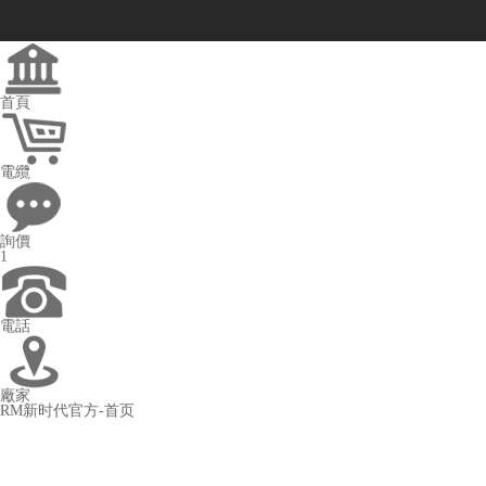
首頁
電纜
詢價
1
電話
廠家
RM新时代官方-首页