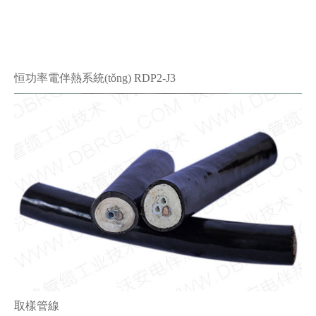
恒功率電伴熱系統(tǒng) RDP2-J3
取樣管線