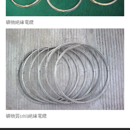
礦物絕緣電纜
礦物質(zhì)絕緣電纜