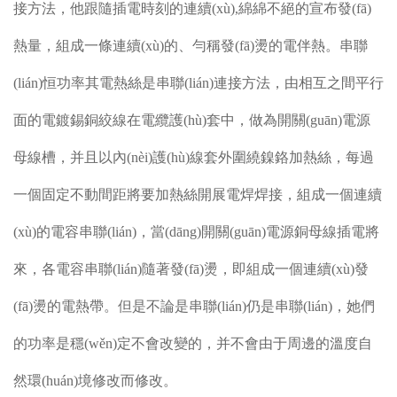
接方法，他跟隨插電時刻的連續(xù),綿綿不絕的宣布發(fā)
熱量，組成一條連續(xù)的、勻稱發(fā)燙的電伴熱。串聯
(lián)恒功率其電熱絲是串聯(lián)連接方法，由相互之間平行
面的電鍍錫銅絞線在電纜護(hù)套中，做為開關(guān)電源
母線槽，并且以內(nèi)護(hù)線套外圍繞鎳鉻加熱絲，每過
一個固定不動間距將要加熱絲開展電焊焊接，組成一個連續
(xù)的電容串聯(lián)，當(dāng)開關(guān)電源銅母線插電將
來，各電容串聯(lián)隨著發(fā)燙，即組成一個連續(xù)發
(fā)燙的電熱帶。但是不論是串聯(lián)仍是串聯(lián)，她們
的功率是穩(wěn)定不會改變的，并不會由于周邊的溫度自
然環(huán)境修改而修改。