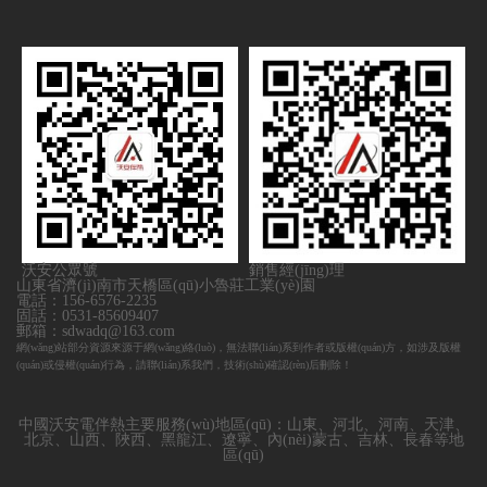
沃安公眾號
銷售經(jīng)理
山東省濟(jì)南市天橋區(qū)小魯莊工業(yè)園
電話：
156-6576-2235
固話：
0531-85609407
郵箱：
sdwadq@163.com
網(wǎng)站部分資源來源于網(wǎng)絡(luò)，無法聯(lián)系到作者或版權(quán)方，如涉及版權
(quán)或侵權(quán)行為，請聯(lián)系我們，技術(shù)確認(rèn)后刪除！
中國沃安電伴熱主要服務(wù)地區(qū)：山東、河北、河南、天津、
北京、山西、陜西、黑龍江、遼寧、內(nèi)蒙古、吉林、長春等地
區(qū)