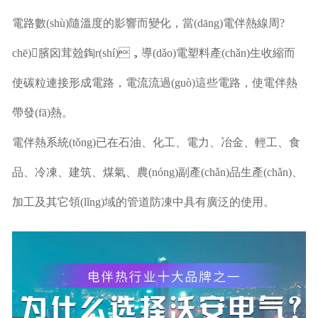
電路數(shù)隨溫度的影響而變化，當(dāng)電伴熱線周?
chē)臏囟茸兝鋾r(shí)，導(dǎo)電塑料產(chǎn)生收縮而
使碳粒連接形成電路，電流流過(guò)這些電路，使電伴熱
帶發(fā)熱。
電伴熱系統(tǒng)已在石油、化工、電力、冶金、輕工、食
品、冷凍、建筑、煤氣、農(nóng)副產(chǎn)品生產(chǎn)、
加工及其它領(lǐng)域的管道防凍中具有廣泛的使用。