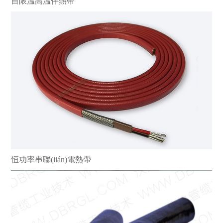
自限溫高溫伴熱帶
恒功率串聯(lián)電熱帶