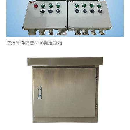
防爆電伴熱數(shù)顯溫控箱