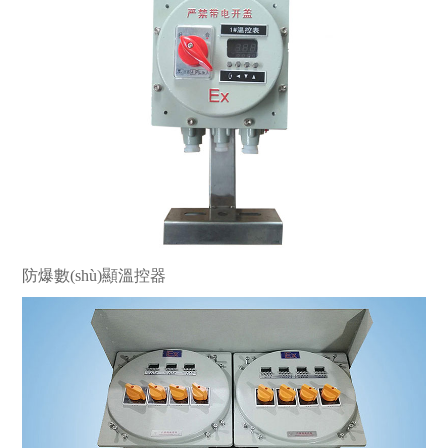
防爆數(shù)顯溫控器