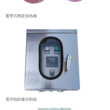
履帶式陶瓷加熱繩
電伴熱防爆控制箱