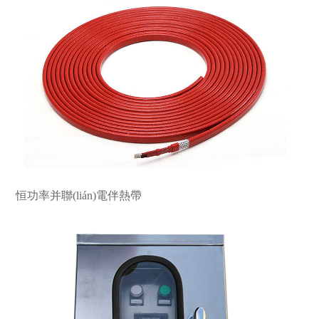
恒功率并聯(lián)電伴熱帶