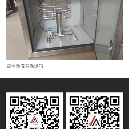
電伴熱儀表保溫箱