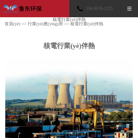
156-6576-2235
核電行業(yè)伴熱
首頁(yè)
>>
行業(yè)應(yīng)用
>>
核電行業(yè)伴熱
核電行業(yè)伴熱