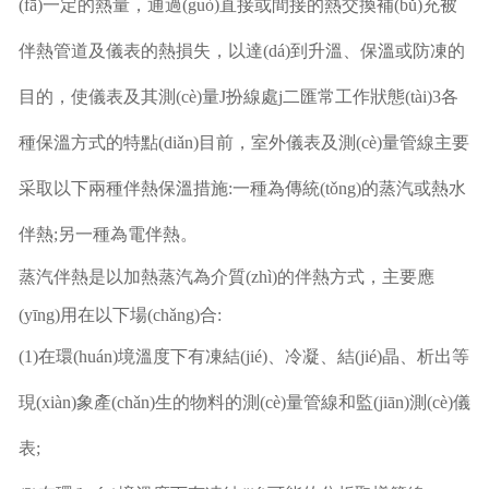
(fā)一定的熱量，通過(guò)直接或間接的熱交換補(bǔ)充被
伴熱管道及儀表的熱損失，以達(dá)到升溫、保溫或防凍的
目的，使儀表及其測(cè)量J扮線處j二匯常工作狀態(tài)3各
種保溫方式的特點(diǎn)目前，室外儀表及測(cè)量管線主要
采取以下兩種伴熱保溫措施:一種為傳統(tǒng)的蒸汽或熱水
伴熱;另一種為電伴熱。
蒸汽伴熱是以加熱蒸汽為介質(zhì)的伴熱方式，主要應
(yīng)用在以下場(chǎng)合:
(1)在環(huán)境溫度下有凍結(jié)、冷凝、結(jié)晶、析出等
現(xiàn)象產(chǎn)生的物料的測(cè)量管線和監(jiān)測(cè)儀
表;