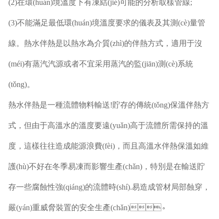
(2)在環(huán)境溫度下有凍結(jié)可能的分析取樣管線;
(3)不能滿足最低環(huán)境溫度要求的儀表及其測(cè)量管
線。熱水伴熱是以熱水為介質(zhì)的伴熱方式，適用于沒
(méi)有蒸汽汽源或者不宜采用蒸汽的監(jiān)測(cè)系統
(tǒng)。
熱水伴熱是一種流體物料輸送!貯存的傳統(tǒng)保溫伴熱方
式，但由于高溫水的溫度要遠(yuǎn)高于流體所需保持的溫
度，這樣往往造成能源浪費(fèi)，而且高溫水伴熱保溫如維
護(hù)不好在冬季易凍而影響生產(chǎn)，特別是在輸送貯
存一些腐蝕性強(qiáng)的流體時(shí).易造成管材局部蝕穿，
嚴(yán)重威脅裝置的安全生產(chǎn)。