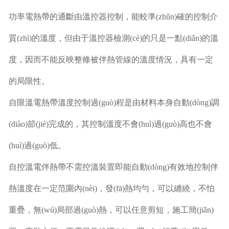
功率電熱帶的通斷由溫控器控制，能較準(zhǔn)確的控制介
質(zhì)的溫度，但由于溫控器檢測(cè)的只是一點(diǎn)的溫
度，因而不能反映整條被伴熱管線的溫度情況，具有一定
的局限性。
自限溫電熱帶溫度控制過(guò)程是由材料本身自動(dòng)調
(diào)節(jié)完成的，其控制溫度不會(huì)過(guò)高也不會
(huì)過(guò)低。
自控溫電伴熱帶不需控溫裝置即能自動(dòng)有效地控制伴
熱溫度在一定范圍內(nèi)，發(fā)熱均勻，可以纏繞，不怕
重疊，無(wú)局部過(guò)熱，可以任意剪短，施工簡(jiǎn)