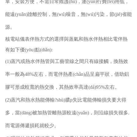
單，安裝方便，不需日常維護(hù)，運(yùn)行費(fèi)用低，
能遠(yuǎn)蹌離控制，無(wú)噪音，無(wú)污染，節(jié)省能
源。
核電站儀表伴熱方式的選擇與蒸氣和熱水伴熱相比電伴熱
有如下優(yōu)點(diǎn):
(1)蒸汽或熱水伴熱管與工藝管線之間只有線接觸，換熱效
率一般為48%左右，而電伴熱產(chǎn)品呈扁平狀，借助鋁
膠可形成較寬的熱交換，其熱效率高達(dá)95%左右。
(2)蒸汽和熱水熱能傳輸?shù)膿p失比電能傳輸損失要大得
多，當(dāng)被加熱管離熱源較遠(yuǎn)，則沿線損失很多.
而電源傳遞損耗就較少。