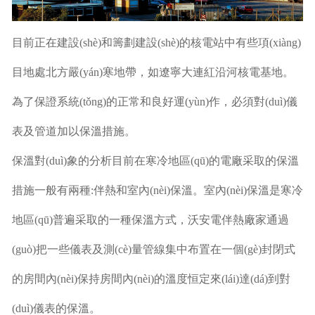
目前正在建設(shè)和籌劃建設(shè)的核電站中有些項(xiàng)
目地處北方嚴(yán)寒地帶，如遼寧大連紅沿河核電基地。
為了保證系統(tǒng)的正常和良好運(yùn)作，必須對(duì)儀
表及管道加以保溫措施。
保溫對(duì)象的分析目前在寒冷地區(qū)的電廠采取的保溫
措施一般有兩種:伴熱和室內(nèi)保溫。室內(nèi)保溫是寒冷
地區(qū)普遍采取的一種保溫方式，沃安電伴熱廠家通過
(guò)把一些儀表及測(cè)量管線集中布置在一個(gè)封閉式
的房間內(nèi)保持房間內(nèi)的溫度恒定來(lái)達(dá)到對
(duì)儀表的保溫。