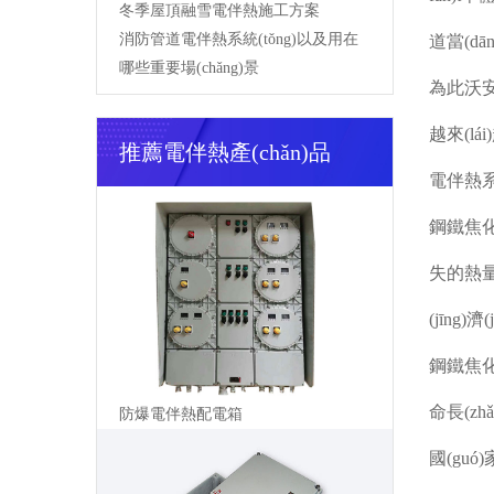
冬季屋頂融雪電伴熱施工方案
消防管道電伴熱系統(tǒng)以及用在
道當(dā
哪些重要場(chǎng)景
為此沃安電
越來(lá
推薦電伴熱產(chǎn)品
電伴熱系統
鋼鐵焦化管
失的熱量
(jīng)濟(
鋼鐵焦化系
命長(zhǎ
防爆電伴熱配電箱
國(guó)