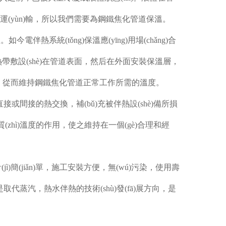
象從而影響運(yùn)輸，所以我們需要為鋼鐵焦化管道保溫。
今電伴熱系統(tǒng)保溫應(yīng)用場(chǎng)合
敷設(shè)在管道表面，然后在外面安裝保溫層，
損失了，從而維持鋼鐵焦化管道正常工作所需的溫度。
或間接的熱交換，補(bǔ)充被伴熱設(shè)備所損
)介質(zhì)溫度的作用，使之維持在一個(gè)合理和經
jiǎn)單，施工安裝方便，無(wú)污染，使用壽
n)，是取代蒸汽，熱水伴熱的技術(shù)發(fā)展方向，是