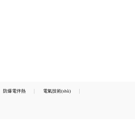
防爆電伴熱
電氣技術(shù)
防爆電伴熱
電氣技術(shù)