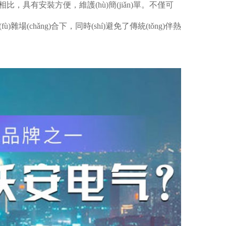
，具有安裝方便，維護(hù)簡(jiǎn)單。不僅可
fù)雜場(chǎng)合下，同時(shí)避免了傳統(tǒng)伴熱