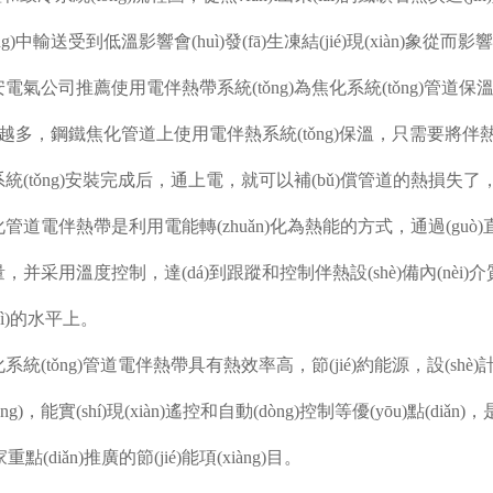
ng)中輸送受到低溫影響會(huì)發(fā)生凍結(jié)現(xiàn)
氣公司推薦使用電伴熱帶系統(tǒng)為焦化系統(tǒng)管道保溫。如
i)越多，鋼鐵焦化管道上使用電伴熱系統(tǒng)保溫，只需要將伴熱帶
(tǒng)安裝完成后，通上電，就可以補(bǔ)償管道的熱
道電伴熱帶是利用電能轉(zhuǎn)化為熱能的方式，通過(guò)直接
，并采用溫度控制，達(dá)到跟蹤和控制伴熱設(shè)備內(nèi
jì)的水平上。
統(tǒng)管道電伴熱帶具有熱效率高，節(jié)約能源，設(shè)計(jì)簡(
ng)，能實(shí)現(xiàn)遙控和自動(dòng)控制等優(yōu)點(diǎ
家重點(diǎn)推廣的節(jié)能項(xiàng)目。