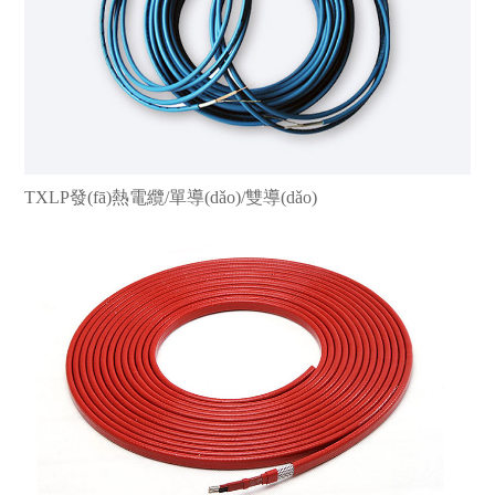
TXLP發(fā)熱電纜/單導(dǎo)/雙導(dǎo)