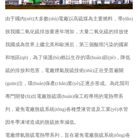
由于國內(nèi)大多數(shù)電廠以高硫煤為主要燃料，導(dǎo)
致我國二氧化硫排放量逐年增加，大量二氧化硫的排放使
我國成為世界上繼北美和歐洲后，第三個酸雨污染的國家
和地區(qū)，為了保護(hù)賴以生存的環(huán)節(jié)，降低
硫的排放和危害，電廠煙氣脫硫技術(shù)正在受普遍關
(guān)注，環(huán)保產(chǎn)業(yè)正逐步形成。為此我司
專門開發(fā)出電廠脫硫環(huán)保工程專用的電熱帶系
列，避免電廠脫硫系統(tǒng)各種漿液管道及工業(yè)水管
因冬季凍堵造成的脫硫效率減低。
電廠煙氣脫硫電熱帶系列，旨在避免電廠脫硫系統(tǒng)各