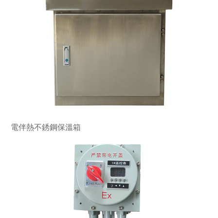
電伴熱不銹鋼保溫箱