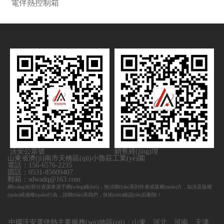
電伴熱控制箱
沃安公眾號
銷售經(jīng)理
山東省濟(jì)南市天橋區(qū)小魯莊工業(yè)園
電話：
156-6576-2235
固話：
0531-85609407
郵箱：
sdwadq@163.com
網(wǎng)站部分資源來源于網(wǎng)絡(luò)，無法聯(lián)系到作者或版權(quán)方，如涉及版權
(quán)或侵權(quán)行為，請聯(lián)系我們，技術(shù)確認(rèn)后刪除！
中國沃安電伴熱主要服務(wù)地區(qū)：山東、河北、河南、天津、