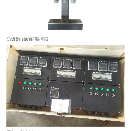
防爆數(shù)顯溫控器