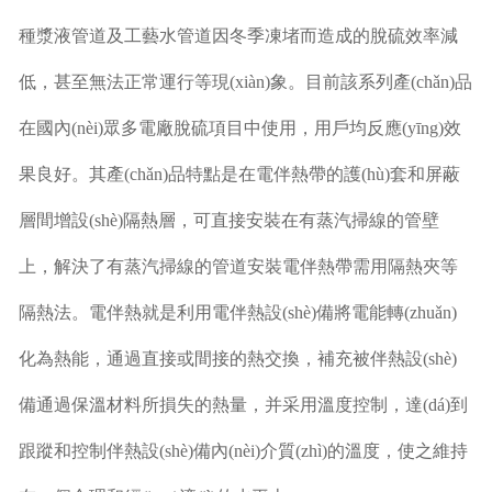
種漿液管道及工藝水管道因冬季凍堵而造成的脫硫效率減
低，甚至無法正常運行等現(xiàn)象。目前該系列產(chǎn)品
在國內(nèi)眾多電廠脫硫項目中使用，用戶均反應(yīng)效
果良好。其產(chǎn)品特點是在電伴熱帶的護(hù)套和屏蔽
層間增設(shè)隔熱層，可直接安裝在有蒸汽掃線的管壁
上，解決了有蒸汽掃線的管道安裝電伴熱帶需用隔熱夾等
隔熱法。電伴熱就是利用電伴熱設(shè)備將電能轉(zhuǎn)
化為熱能，通過直接或間接的熱交換，補充被伴熱設(shè)
備通過保溫材料所損失的熱量，并采用溫度控制，達(dá)到
跟蹤和控制伴熱設(shè)備內(nèi)介質(zhì)的溫度，使之維持