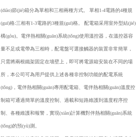
(diào)節(jié)箱分為單相和三相兩種方式。 單相1-4電路的4種規
(guī)格:三相有1-3電路的3種規(guī)格。 配電箱采用室外型結(jié)
構(gòu)。電伴熱相關(guān)系統(tǒng)使用溫控器，在溫控器容
量不足或電帶為三相時，配電盤可選接觸器的裝置非常簡單，
只需將兩根鐵架固定在墻壁上，即可將電源箱安裝在不同的場
所，本公司可為用戶提供上述各種非控制功能的配電系統
(tǒng)，電伴熱相關(guān)專用配電箱、電伴熱相關(guān)溫度控
制箱可通過簡單的溫度控制、過載和短路維護到溫度程序控
制、各種維護和報警，實現(xiàn)計算機對伴熱相關(guān)系統
(tǒng)的預(yù)測。