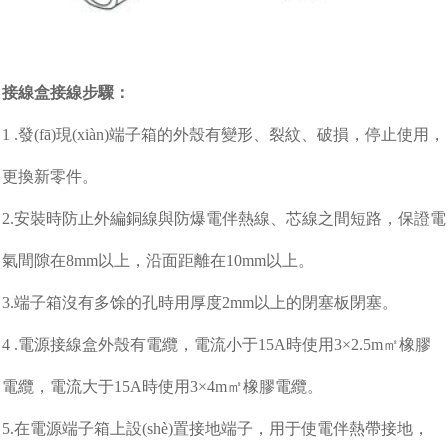
接線盒接線步驟：
1 .發(fā)現(xiàn)端子箱的外殼有變形、裂紋、破損，停止使用，
更換新零件。
2.安裝時防止外編銅線與防爆電伴熱線、芯線之間短路，保證電
氣間隙在8mm以上，沿面距離在10mm以上。
3.端子箱沒有多馀的孔時用厚度2mm以上的閉塞板閉塞。
4 .電源接線盒外殼有電纜，電流小于15A時使用3×2.5m㎡橡膠
電纜，電流大于15A時使用3×4m㎡橡膠電纜。
5.在電源端子箱上設(shè)置接地端子，用于使電伴熱帶接地，